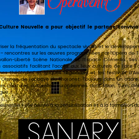
Culture Nouvelle a pour objectif le partage convivia
riser la fréquentation du spectacle vivant et le développem
 – rencontres sur les œuvres programmées par l’Opéra de To
allon-Liberté Scène Nationale et l’Espace Comedia. Ses 
s associatifs facilitant l’accès aux lieux culturels de l’aire 
s théâtrales et lyriques régionales et les festivals d’A
’Orange, de l’abbaye du Thoronet. Toujours dans un cadre 
es capitales culturelles européennes dont Milan, Turin, Gê
ague …
eunesse » elle œuvre à la sensibilisation et à la formation d