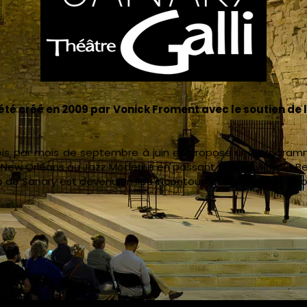
été créé en 2009 par Vonick Froment avec le soutien de l
fois par mois de septembre à juin et propose une programm
u New Orléans au Jazz Moderne en passant par le Swing, le 
b de Sanary est devenu un lieu incontournable pour la promot