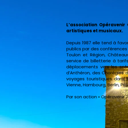
L’association Opéravenir 
artistiques et musicaux.
Depuis 1987 elle tend à favo
publics par des conférences
Toulon et Région, Châteauv
service de billetterie à tarif
déplacements vers les scène
d’Anthéron, des Chorégies d
voyages touristiques dans l
Vienne, Hambourg, Berlin, Pr
Par son action « Opéravenir J