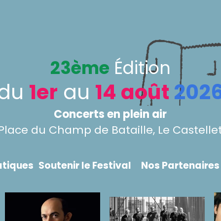
23ème
Édition
du
1er
au
14 août
202
Concerts en plein air
Place du Champ de Bataille, Le Castelle
atiques
Soutenir le Festival
Nos Partenaires