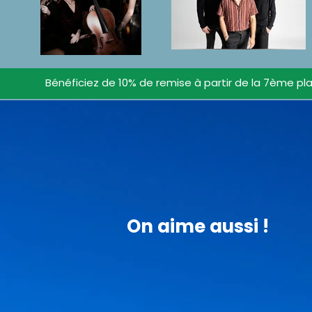
Bénéficiez de 10% de remise à partir de la 7ème pla
On aime aussi !