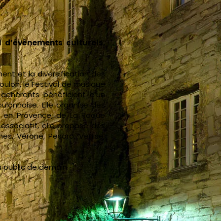
l d’évènements culturels,
ent et la diversification des
ulon, le Festival de musique
adhérents bénéficient d’un
Toulonnaise. Elle organise des
ix en Provence, de La Roque
associatif, elle propose des
nes, Vérone, Pesaro, Venise,
u public de demain.