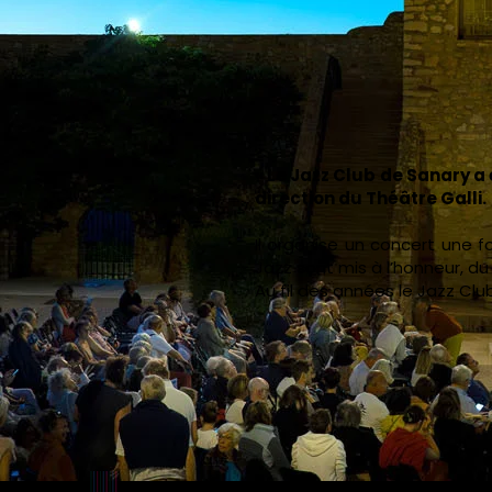
« Le Jazz Club de Sanary a 
direction du Théâtre Galli.
Il organise un concert une 
Jazz sont mis à l’honneur, d
Au fil des années le Jazz Clu