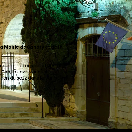
a Mairie de Sanary et de la
ation où tous les styles de
Be Bop, le Jazz Manouche…
ion du Jazz dans le Var . »