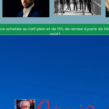
ce achetée au tarif plein et de 15% de remise à partir de 11
août)