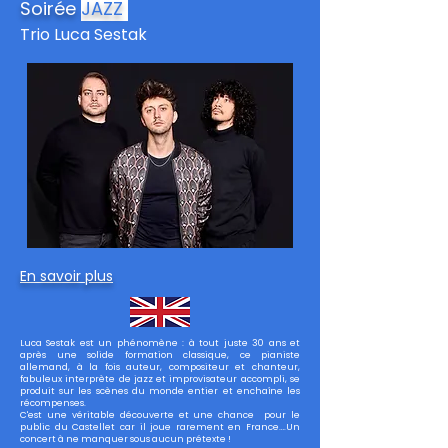
Soirée
JAZZ
Trio Luca Sestak
En savoir plus
Luca Sestak est un phénomène : à tout juste 30 ans et
après une solide formation classique, ce pianiste
allemand, à la fois auteur, compositeur et chanteur,
fabuleux interprète de jazz et improvisateur accompli, se
produit sur les scènes du monde entier et enchaîne les
récompenses.
C'est une véritable découverte et une chance pour le
public du Castellet car il joue rarement en France….Un
concert à ne manquer sous aucun prétexte !