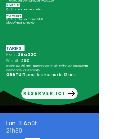
Trio avec piano en sol majeur Hob.XV:25
G.Mahler
Quatuor pour piano et cordes
W A Mozart
Quatuor n°1 en sol mineur K.478
Allegro/Andante/ Rondo
TARIFS :
Plein :
25 à 30€
Réduit :
20€
moins de 26 ans, personnes en situation de handicap,
demandeurs d'emploi
GRATUIT
pour les moins de 13 ans
RÉSERVER ICI
Lun. 3 Août
21h30