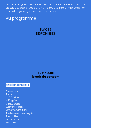
Le trio navigue avec une joie communicative entre jazz,
classique, pop, blues et funk , le tout teinté d'improvisation
et mélange les genres avec humour,
Au programme
PLACES
DISPONIBLES
SUR PLACE
le soir du concert
The lighter Notes
Sarcasmus
Toccata
Anticipation
Solfeggietto
Minute Waltz
Everyone’s busy
When the wind turns
The house of the rising Sun
The final Lap
Blame Game
Nocturne