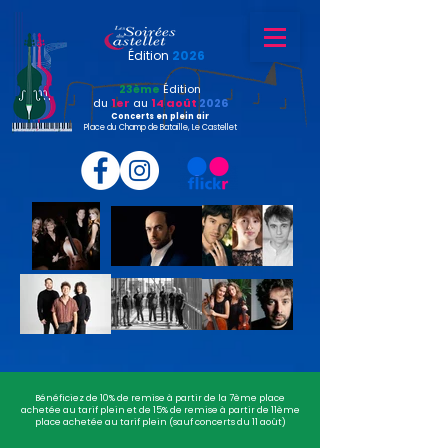
Édition
2026
23ème
Édition
du
1er
au
14 août
2026
Concerts en plein air
Place du Champ de Bataille, Le Castellet
Bénéficiez de 10% de remise à partir de la 7ème place
achetée au tarif plein et de 15% de remise à partir de 11ème
place achetée au tarif plein (sauf concerts du 11 août)