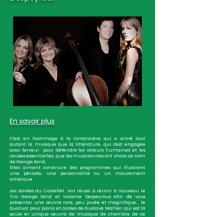
En savoir plus
C'est en hommage à la romancière qui a aimé tout
autant la musique que la littérature, qui s'est engagée
avec ferveur pour défendre les valeurs humaines et les
causes essentielles, que les musiciennes ont choisi ce nom
de George Sand.
Elles aiment construire des programmes qui illustrent
une période, une personnalité ou un mouvement
artistique.
Les Soirées du Castellet ont réussi à réunir à nouveau le
Trio George Sand et Violaine Despeyroux afin de vous
présenter une œuvre rare, peu jouée et magnifique, le
Quatuor pour piano et cordes de Gustave Mahler, qui est la
seule et unique oeuvre de musique de chambre de ce