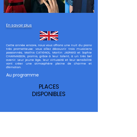
En savoir plus
Cette année encore, nous vous offrons une nuit du piano
très prometteuse: vous allez découvrir trois musiciens
passionnés, Mathis CATIGNOL, Martin JASPARD et Sophie
CHARMASSON, promis, grâce à leur talent, à un très bel
avenir. Leur jeune âge, leur virtuosité et leur sensibilité
vont créer une atmosphère pleine de charme et
d'émotion.
Au programme
PLACES
DISPONIBLES