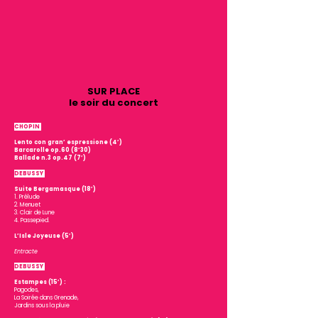
SUR PLACE
le soir du concert
CHOPIN
Lento con gran’ espressione (4’)
Barcarolle op.60 (8’30)
Ballade n.3 op.47 (7’)
DEBUSSY
Suite Bergamasque (18’)
1. Prélude
2. Menuet
3. Clair de Lune
4. Passepied.
L’Isle Joyeuse (5’)
Entracte
DEBUSSY
Estampes (15’) :
Pagodes,
La Soirée dans Grenade,
Jardins sous la pluie