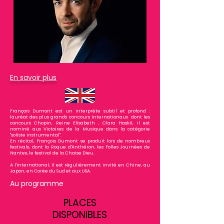
En savoir plus
François Dumont est un interprète subtil et profond :
lauréat des plus grands concours internationaux dont les
concours Chopin, Reine Elisabeth , Clara Haskil, il est
nominé aux Victoires de la Musique dans la catégorie
"soliste instrumental".
En récital, François Dumont se produit lors de nombreux
festivals, dont la Roque d'Anthéron, les Folles Journées de
Nantes, le festival de la Chaise Dieu.
A l'international, il est régulièrement invité en Chine, au
Japon, en Corée du Sud et aux USA.
Au programme
PLACES
DISPONIBLES