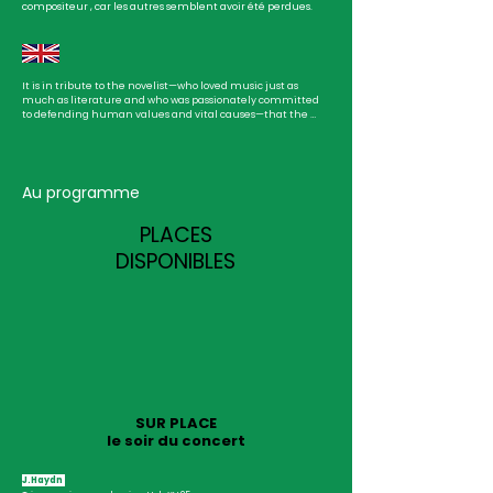
compositeur , car les autres semblent avoir été perdues.
It is in tribute to the novelist—who loved music just as 
much as literature and who was passionately committed 
to defending human values and vital causes—that the 
musicians chose the name George Sand.

They enjoy creating programs that showcase a particular 
era, a notable figure, or an artistic movement.

Les Soirées du Castellet have once again brought together 
Au programme
the Georges Sand Trio and Violaine Despeyroux to present a 
rare, seldom-performed, and magnificent work: Gustav 
PLACES
Mahler’s Quatuor pour piano et cordes, which is the 
composer’s one and only chamber music piece, as his other 
DISPONIBLES
works appear to have been lost.
SUR PLACE
le soir du concert
J.Haydn