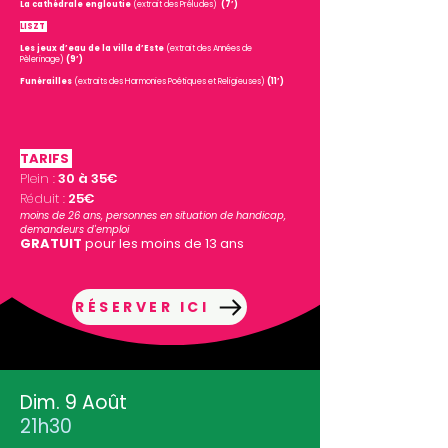
La cathédrale engloutie
(extrait des Préludes)
(7’)
LISZT
Les jeux d’eau de la villa d’Este
(extrait des Années de
Pèlerinage)
(9’)
Funérailles
(extraits des Harmonies Poétiques et Religieuses)
(11’)
TARIFS
Plein :
30 à 35€
Réduit :
25€
moins de 26 ans, personnes en situation de handicap,
demandeurs d'emploi
GRATUIT
pour les moins de 13 ans
RÉSERVER ICI
Dim. 9 Août
21h30