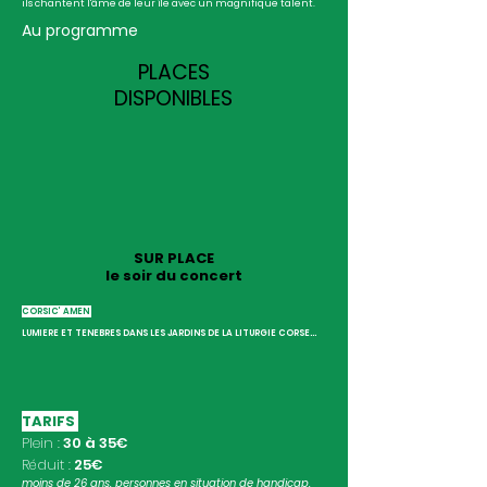
ils chantent l'âme de leur île avec un magnifique talent.
Au programme
PLACES
DISPONIBLES
SUR PLACE
le soir du concert
CORSIC’ AMEN
LUMIERE ET TENEBRES DANS LES JARDINS DE LA LITURGIE CORSE…
TARIFS
Plein :
30 à 35€
Réduit :
25€
moins de 26 ans, personnes en situation de handicap,